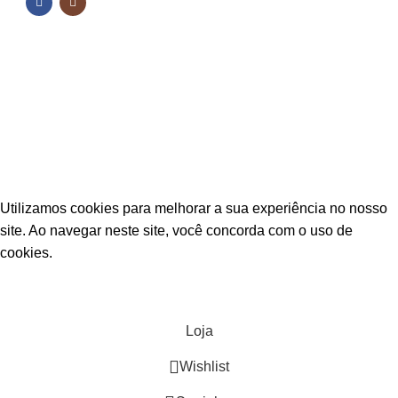
NOSSAS REDES
Fique por dentro das novidades
Inscreva-se para receber nossas promoções e
novidades
ESTAÇÃO CPA
2025 TODOS OS DIREITOS RESERVADOS
Utilizamos cookies para melhorar a sua experiência no nosso
site. Ao navegar neste site, você concorda com o uso de
cookies.
ACEITAR
Loja
Wishlist
0