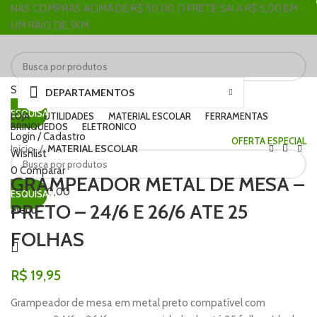
NAS COMPRAS ACIMA DE R$ 50,00 O FRETE SAI A R$ 5,00 EM
UM RAIO DE 5KM
Selecione a categoria
DEPARTAMENTOS
Clique para ampliar
PESQUISAR
LOJA
UTILIDADES
MATERIAL ESCOLAR
FERRAMENTAS
BRINQUEDOS
ELETRONICO
Login / Cadastro
OFERTA ESPECIAL
Início
MATERIAL ESCOLAR
Wishlist
0
Comparar
GRAMPEADOR METAL DE MESA –
R$
0,00
PESQUISAR
PRETO – 24/6 E 26/6 ATE 25
Menu
FOLHAS
R$
19,95
Grampeador de mesa em metal preto compatível com