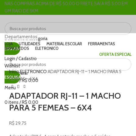
NAS COMPRAS ACIMA DE R$ 50,00 O FRETE SAI A R$ 5,00 EM
UM RAIO DE 5KM
Departamentos
Selecione a categoria
LOJA
UTILIDADES
MATERIAL ESCOLAR
FERRAMENTAS
BRINQUEDOS
ELETRONICO
PESQUISAR
OFERTA ESPECIAL
Login / Cadastro
Clique para ampliar
Wishlist
Início
ELETRONICO
ADAPTADOR RJ-11 – 1 MACHO PARA 5
0
Comparar
PESQUISAR
FEMEAS – 6X4
0
itens
/
R$
0,00
Menu
ADAPTADOR RJ-11 – 1 MACHO
0
itens
/
R$
0,00
PARA 5 FEMEAS – 6X4
R$
29,75