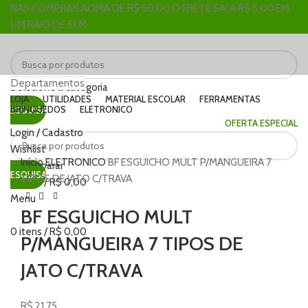
NAS COMPRAS ACIMA DE R$ 50,00 O FRETE SAI A R$ 5,00 EM
UM RAIO DE 5KM
Departamentos
Selecione a categoria
LOJA
UTILIDADES
MATERIAL ESCOLAR
FERRAMENTAS
BRINQUEDOS
ELETRONICO
PESQUISAR
OFERTA ESPECIAL
Login / Cadastro
Clique para ampliar
Wishlist
Início
ELETRONICO
BF ESGUICHO MULT P/MANGUEIRA 7
0
Comparar
PESQUISAR
TIPOS DE JATO C/TRAVA
0
itens
/
R$
0,00
Menu
BF ESGUICHO MULT
0
itens
/
R$
0,00
P/MANGUEIRA 7 TIPOS DE
JATO C/TRAVA
R$
21,75