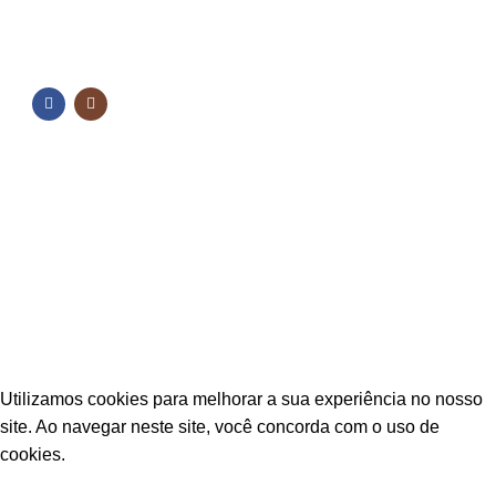
NOSSAS REDES
NOSSAS REDES
Fique por dentro das novidades
Inscreva-se para receber nossas promoções e
novidades
ESTAÇÃO CPA
2025 TODOS OS DIREITOS RESERVADOS
Utilizamos cookies para melhorar a sua experiência no nosso
site. Ao navegar neste site, você concorda com o uso de
cookies.