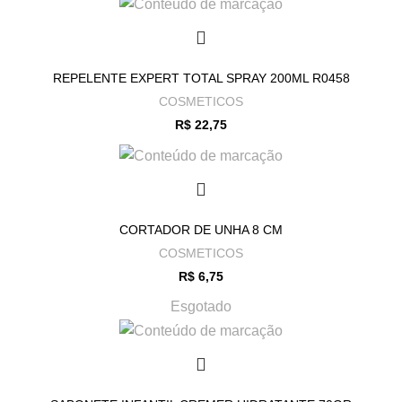
Produto prático para recarga de borrifadores e dispensers, garantindo
economia e fácil aplicação no dia a dia.
Descrição Curta:
REPELENTE EXPERT TOTAL SPRAY 200ML R0458
Aromatizador de tecidos com fragrância de bambu, ideal para deixar roupas
COSMETICOS
e ambientes perfumados e frescos.
R$
22,75
CORTADOR DE UNHA 8 CM
COSMETICOS
R$
6,75
Esgotado