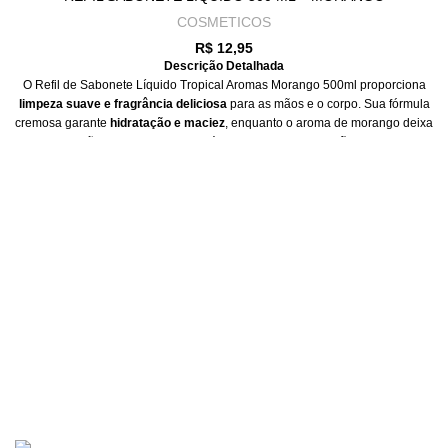
Refil de sabonete líquido 500ml com fragrância de erva doce. Limpeza
COSMETICOS
suave e refrescante todos os dias.
R$
12,95
Descrição Detalhada
O Refil de Sabonete Líquido Tropical Aromas Morango 500ml proporciona
limpeza suave e fragrância deliciosa
para as mãos e o corpo. Sua fórmula
cremosa garante
hidratação e maciez
, enquanto o aroma de morango deixa
uma sensação refrescante e agradável. Ideal para
reposição de sabonete
líquido em frascos reutilizáveis
, combina praticidade e economia no dia a
dia.
Descrição Curta
Refil de sabonete líquido 500ml com fragrância de morango. Hidrata e
perfuma a pele com suavidade.
RECEBA EM CASA
Para todo o Brasil