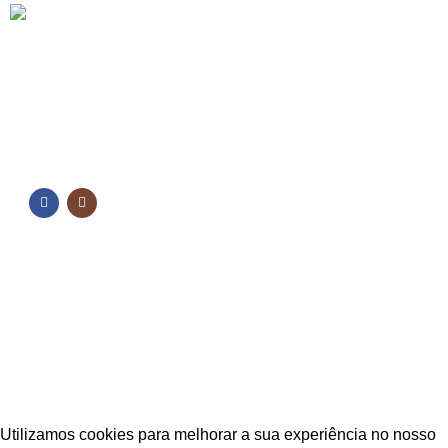
FORMAS DE PAGAMENTO
NOSSAS REDES
NOSSAS REDES
Fique por dentro das novidades
Inscreva-se para receber nossas promoções e
novidades
ESTAÇÃO CPA
2025 TODOS OS DIREITOS RESERVADOS
Utilizamos cookies para melhorar a sua experiência no nosso