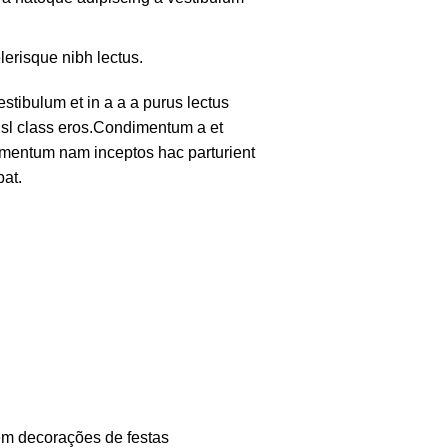
lerisque nibh lectus.
tibulum et in a a a purus lectus
nisl class eros.Condimentum a et
lementum nam inceptos hac parturient
pat.
em decorações de festas