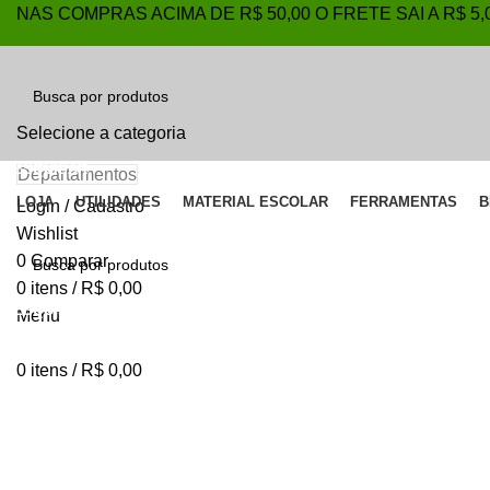
NAS COMPRAS ACIMA DE R$ 50,00 O FRETE SAI A R$ 5
Selecione a categoria
PESQUISAR
Departamentos
LOJA
UTILIDADES
MATERIAL ESCOLAR
FERRAMENTAS
B
Login / Cadastro
Wishlist
Clique para ampliar
0
Comparar
0
itens
/
R$
0,00
PESQUISAR
Menu
0
itens
/
R$
0,00