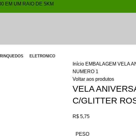
,00 EM UM RAIO DE 5KM
RINQUEDOS
ELETRONICO
Início
EMBALAGEM
VELA A
NUMERO 1
Voltar aos produtos
VELA ANIVERS
C/GLITTER RO
R$
5,75
PESO