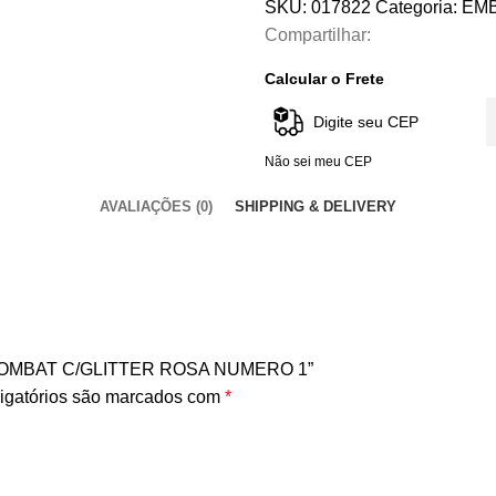
SKU:
017822
Categoria:
EM
Compartilhar:
Calcular o Frete
Não sei meu CEP
AVALIAÇÕES (0)
SHIPPING & DELIVERY
R COMBAT C/GLITTER ROSA NUMERO 1”
igatórios são marcados com
*