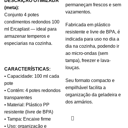
DESCRIÇÃO OTIMIZADA
permaneçam frescos e sem
(meta):
vazamentos.
Conjunto 4 potes
condimentos redondos 100
Fabricada em plástico
ml Ercaplast — ideal para
resistente e livre de BPA, é
armazenar temperos e
indicada para uso no dia a
especiarias na cozinha.
dia na cozinha, podendo ir
ao micro-ondas (sem
tampa), freezer e lava-
louças.
CARACTERÍSTICAS:
• Capacidade: 100 ml cada
Seu formato compacto e
pote
empilhável facilita a
• Contém: 4 potes redondos
organização da geladeira e
transparentes
dos armários.
• Material: Plástico PP
resistente (livre de BPA)
• Tampa: Encaixe firme
• Uso: organização e