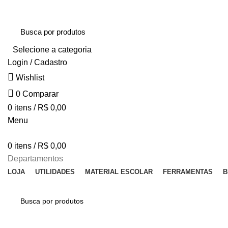
NAS COMPRAS ACIMA DE R$ 50,00 O FRETE SAI A R$ 5,00 EM UM RAIO D
Selecione a categoria
Login / Cadastro
Wishlist
0
Comparar
0
itens
/
R$
0,00
Menu
0
itens
/
R$
0,00
Departamentos
LOJA
UTILIDADES
MATERIAL ESCOLAR
FERRAMENTAS
B
Esgotado