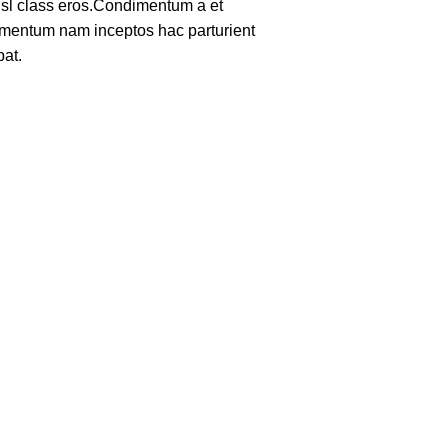
nisl class eros.Condimentum a et
lementum nam inceptos hac parturient
pat.