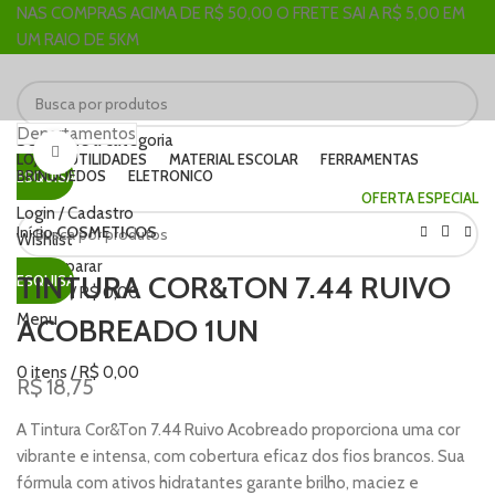
NAS COMPRAS ACIMA DE R$ 50,00 O FRETE SAI A R$ 5,00 EM
UM RAIO DE 5KM
Departamentos
Selecione a categoria
Clique para ampliar
LOJA
UTILIDADES
MATERIAL ESCOLAR
FERRAMENTAS
BRINQUEDOS
ELETRONICO
PESQUISAR
OFERTA ESPECIAL
Login / Cadastro
Início
COSMETICOS
Wishlist
0
Comparar
TINTURA COR&TON 7.44 RUIVO
PESQUISAR
0
itens
/
R$
0,00
Menu
ACOBREADO 1UN
0
itens
/
R$
0,00
R$
18,75
A Tintura Cor&Ton 7.44 Ruivo Acobreado proporciona uma cor
vibrante e intensa, com cobertura eficaz dos fios brancos. Sua
fórmula com ativos hidratantes garante brilho, maciez e