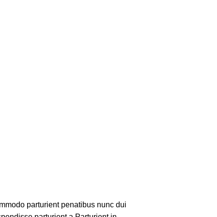
mmodo parturient penatibus nunc dui
pendisse parturient a.Parturient in