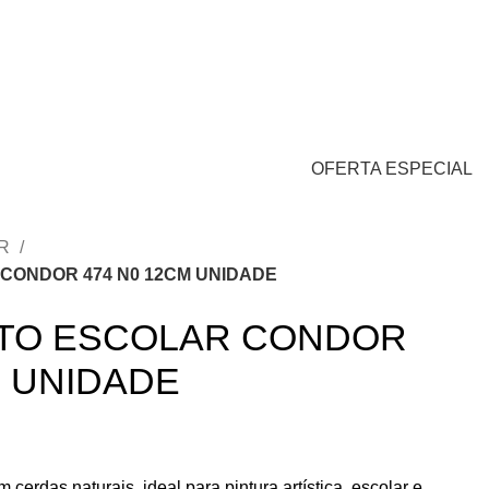
Login / Cadastro
/
R$
0,00
0
0
itens
OFERTA ESPECIAL
AR
CONDOR 474 N0 12CM UNIDADE
ATO ESCOLAR CONDOR
M UNIDADE
 cerdas naturais, ideal para pintura artística, escolar e