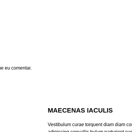
ue eu comentar.
MAECENAS IACULIS
Vestibulum curae torquent diam diam co
adipiscing convallis bulum parturient sus