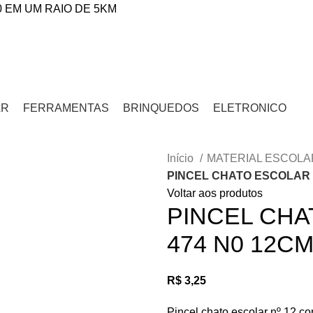
0 EM UM RAIO DE 5KM
AR
FERRAMENTAS
BRINQUEDOS
ELETRONICO
Início
MATERIAL ESCOL
PINCEL CHATO ESCOLAR 
Voltar aos produtos
PINCEL CH
474 N0 12C
R$
3,25
Pincel chato escolar nº 12 com