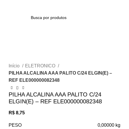
/
R$
0,00
0
itens
PESQUISAR
Clique para ampliar
Início
ELETRONICO
PILHA ALCALINA AAA PALITO C/24 ELGIN(E) –
REF ELE000000082348
PILHA ALCALINA AAA PALITO C/24
ELGIN(E) – REF ELE000000082348
R$
8,75
PESO
0,00000 kg