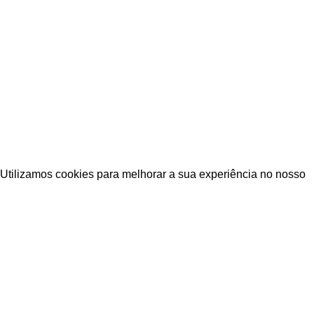
NOSSAS REDES
Fique por dentro das novidades
Inscreva-se para receber nossas promoções e
novidades
ESTAÇÃO CPA
2025 TODOS OS DIREITOS RESERVADOS
Utilizamos cookies para melhorar a sua experiência no nosso
site. Ao navegar neste site, você concorda com o uso de
cookies.
ACEITAR
Loja
Wishlist