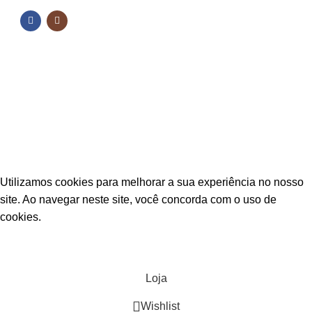
NOSSAS REDES
Fique por dentro das novidades
Inscreva-se para receber nossas promoções e
novidades
ESTAÇÃO CPA
2025 TODOS OS DIREITOS RESERVADOS
Utilizamos cookies para melhorar a sua experiência no nosso
site. Ao navegar neste site, você concorda com o uso de
cookies.
ACEITAR
Loja
Wishlist