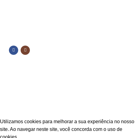
FORMAS DE PAGAMENTO
NOSSAS REDES
NOSSAS REDES
Fique por dentro das novidades
Inscreva-se para receber nossas promoções e
novidades
ESTAÇÃO CPA
2025 TODOS OS DIREITOS RESERVADOS
Utilizamos cookies para melhorar a sua experiência no nosso
site. Ao navegar neste site, você concorda com o uso de
cookies.