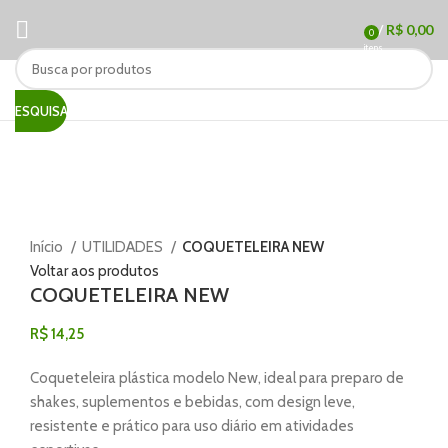
/
R$
0,00
0
itens
PESQUISAR
Novo
Clique para ampliar
Início
UTILIDADES
COQUETELEIRA NEW
Voltar aos produtos
COQUETELEIRA NEW
R$
14,25
Coqueteleira plástica modelo New, ideal para preparo de
shakes, suplementos e bebidas, com design leve,
resistente e prático para uso diário em atividades