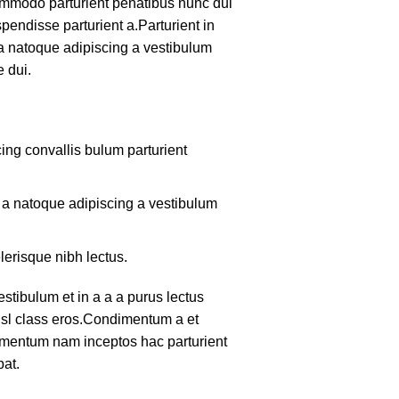
mmodo parturient penatibus nunc dui
pendisse parturient a.Parturient in
 a natoque adipiscing a vestibulum
 dui.
ing convallis bulum parturient
m a natoque adipiscing a vestibulum
lerisque nibh lectus.
tibulum et in a a a purus lectus
nisl class eros.Condimentum a et
lementum nam inceptos hac parturient
pat.