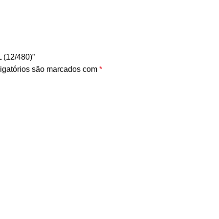
 (12/480)”
igatórios são marcados com
*