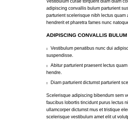
Vestibulum curae torquent diam diam co
adipiscing convallis bulum parturient sus
parturient scelerisque nibh lectus quam
hendrerit et pharetra fames nunc natoque
ADIPISCING CONVALLIS BULUM
Vestibulum penatibus nunc dui adipisc
suspendisse.
Abitur parturient praesent lectus qua
hendre.
Diam parturient dictumst parturient sce
Scelerisque adipiscing bibendum sem ves
faucibus lobortis tincidunt purus lectus 
ullamcorper dictumst mus et tristique e
scelerisque vestibulum amet elit ut volut