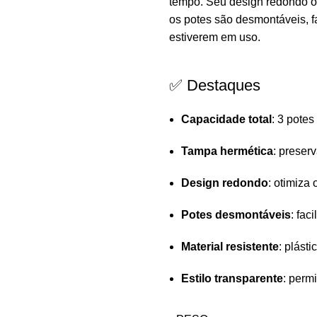
tempo. Seu design redondo ot
os potes são desmontáveis, 
estiverem em uso.
✅ Destaques
Capacidade total
: 3 potes
Tampa hermética
: preser
Design redondo
: otimiz
Potes desmontáveis
: fac
Material resistente
: plást
Estilo transparente
: perm