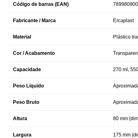
Código de barras (EAN)
789980900
Fabricante / Marca
Ercaplast
Material
Plástico t
Cor / Acabamento
Transparen
Capacidade
270 ml, 55
Peso Líquido
Aproximada
Peso Bruto
Aproximada
Altura
80 mm (dim
Largura
175 mm (di