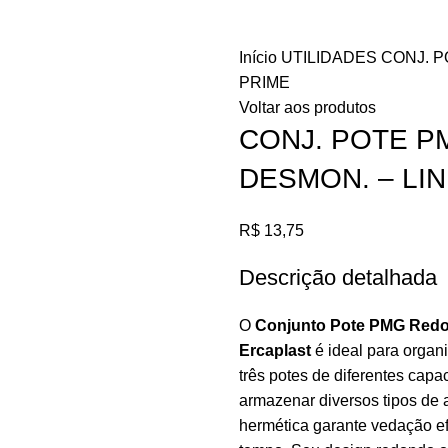
Início
UTILIDADES
CONJ. P
PRIME
Voltar aos produtos
CONJ. POTE P
DESMON. – LI
R$
13,75
Descrição detalhada
O
Conjunto Pote PMG Redo
Ercaplast
é ideal para organ
três potes de diferentes capa
armazenar diversos tipos de 
hermética garante vedação ef