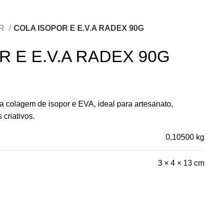
AR
COLA ISOPOR E E.V.A RADEX 90G
R E E.V.A RADEX 90G
 colagem de isopor e EVA, ideal para artesanato,
 criativos.
0,10500 kg
3 × 4 × 13 cm