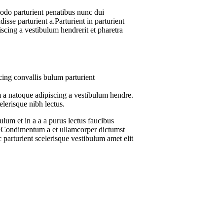
do parturient penatibus nunc dui
isse parturient a.Parturient in parturient
scing a vestibulum hendrerit et pharetra
ing convallis bulum parturient
m a natoque adipiscing a vestibulum hendre.
elerisque nibh lectus.
lum et in a a a purus lectus faucibus
ros.Condimentum a et ullamcorper dictumst
parturient scelerisque vestibulum amet elit