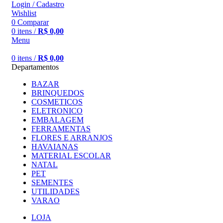
Login / Cadastro
Wishlist
0
Comparar
0
itens
/
R$
0,00
Menu
0
itens
/
R$
0,00
Departamentos
BAZAR
BRINQUEDOS
COSMETICOS
ELETRONICO
EMBALAGEM
FERRAMENTAS
FLORES E ARRANJOS
HAVAIANAS
MATERIAL ESCOLAR
NATAL
PET
SEMENTES
UTILIDADES
VARAO
LOJA