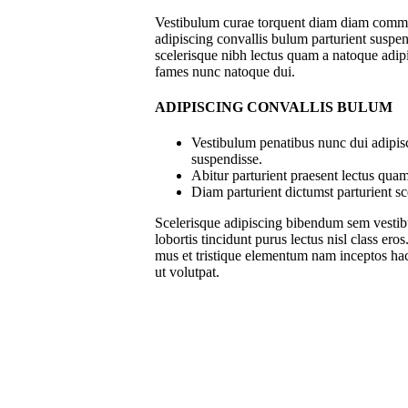
Vestibulum curae torquent diam diam commo
adipiscing convallis bulum parturient suspend
scelerisque nibh lectus quam a natoque adipi
fames nunc natoque dui.
ADIPISCING CONVALLIS BULUM
Vestibulum penatibus nunc dui adipisc
suspendisse.
Abitur parturient praesent lectus qua
Diam parturient dictumst parturient sc
Scelerisque adipiscing bibendum sem vestibu
lobortis tincidunt purus lectus nisl class e
mus et tristique elementum nam inceptos hac 
ut volutpat.