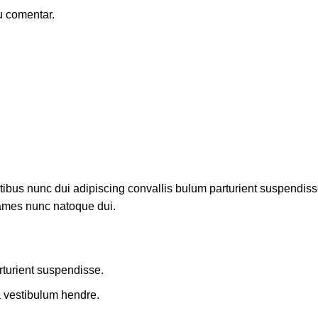
u comentar.
us nunc dui adipiscing convallis bulum parturient suspendisse p
fames nunc natoque dui.
rturient suspendisse.
a vestibulum hendre.