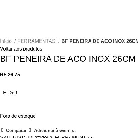
ESQUISAR
Esgotado
Clique para ampliar
Início
FERRAMENTAS
BF PENEIRA DE ACO INOX 26C
Voltar aos produtos
BF PENEIRA DE ACO INOX 26CM
R$
26,75
PESO
Fora de estoque
Comparar
Adicionar à wishlist
SKU:
019151
Categoria:
FERRAMENTAS