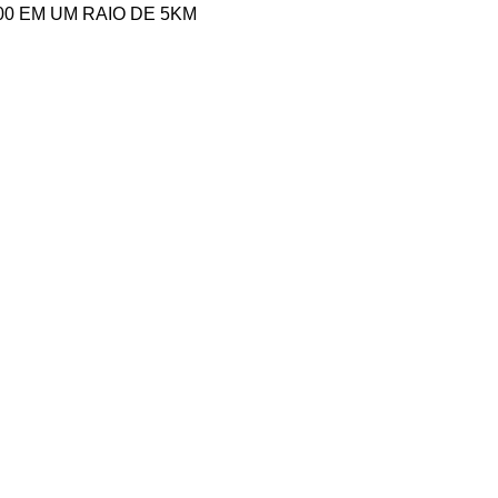
,00 EM UM RAIO DE 5KM
Login / Cadastro
0
/
R$
0,00
0
itens
Menu
/
R$
0,00
0
itens