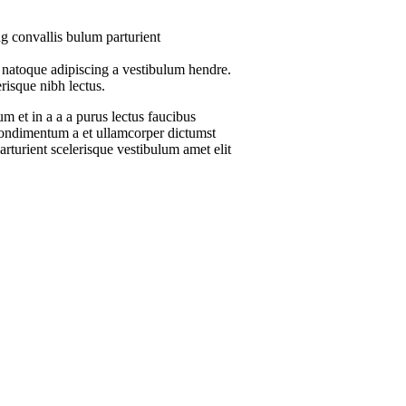
g convallis bulum parturient
a natoque adipiscing a vestibulum hendre.
risque nibh lectus.
 et in a a a purus lectus faucibus
s.Condimentum a et ullamcorper dictumst
rturient scelerisque vestibulum amet elit