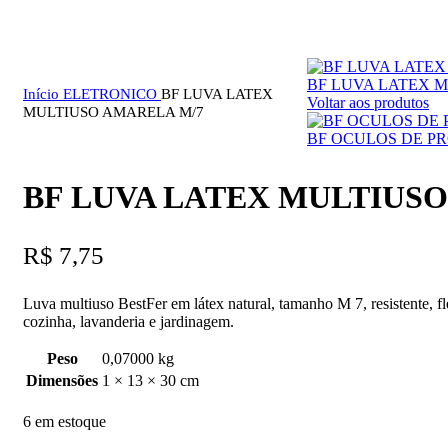
Clique para ampliar
BF LUVA LATEX 
Início
ELETRONICO
BF LUVA LATEX
Voltar aos produtos
MULTIUSO AMARELA M/7
BF OCULOS DE P
BF LUVA LATEX MULTIUSO
R$
7,75
Luva multiuso BestFer em látex natural, tamanho M 7, resistente, fle
cozinha, lavanderia e jardinagem.
Peso
0,07000 kg
Dimensões
1 × 13 × 30 cm
6 em estoque