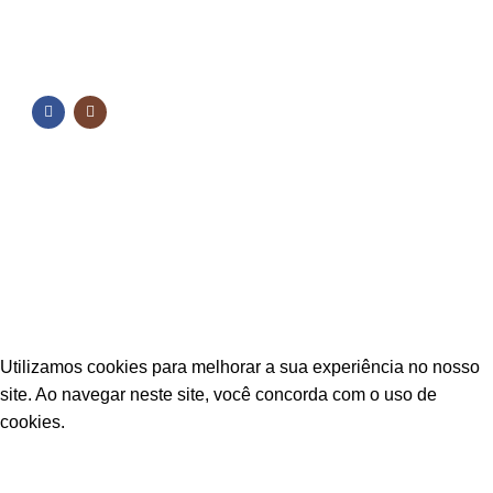
NOSSAS REDES
NOSSAS REDES
Fique por dentro das novidades
Inscreva-se para receber nossas promoções e
novidades
ESTAÇÃO CPA
2025 TODOS OS DIREITOS RESERVADOS
Utilizamos cookies para melhorar a sua experiência no nosso
site. Ao navegar neste site, você concorda com o uso de
cookies.
ACEITAR