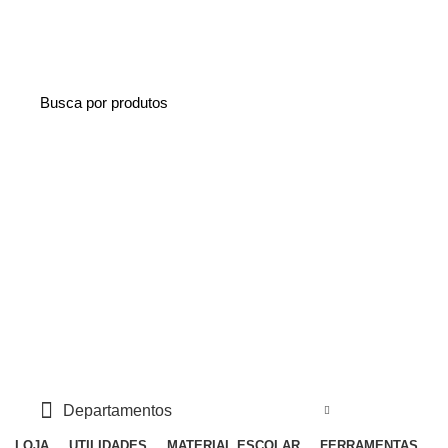
NAS COMPRAS ACIMA DE R$ 50,00 O FRETE SAI A R$ 5,00 EM UM
RAIO DE 5KM
Login / Cadastro
0
0
R$
0,00
Menu
0
Departamentos
LOJA
UTILIDADES
MATERIAL ESCOLAR
FERRAMENTAS