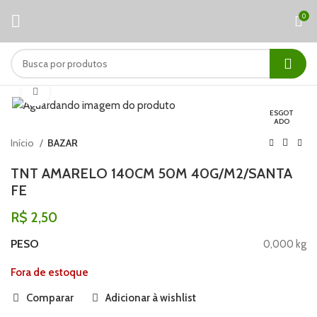
0
Clique para ampliar
ESGOT
ADO
Início
BAZAR
TNT AMARELO 140CM 50M 40G/M2/SANTA
FE
R$
2,50
PESO
0,000 kg
Fora de estoque
Comparar
Adicionar à wishlist