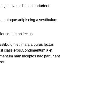
ing convallis bulum parturient
m a natoque adipiscing a vestibulum
lerisque nibh lectus.
tibulum et in a a a purus lectus
nisl class eros.Condimentum a et
lementum nam inceptos hac parturient
pat.