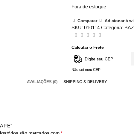
Fora de estoque
Comparar
Adicionar à wi
SKU:
010114
Categoria:
BA
Calcular o Frete
Não sei meu CEP
AVALIAÇÕES (0)
SHIPPING & DELIVERY
TA FE”
igatórios são marcados com
*