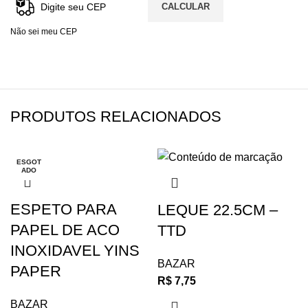
CALCULAR
Não sei meu CEP
PRODUTOS RELACIONADOS
ESGOT
ESGOT
ESGOT
ADO
ADO
ADO
ESPETO PARA
LEQUE 22.5CM –
PAPEL DE ACO
TTD
INOXIDAVEL YINS
BAZAR
PAPER
R$
7,75
BAZAR