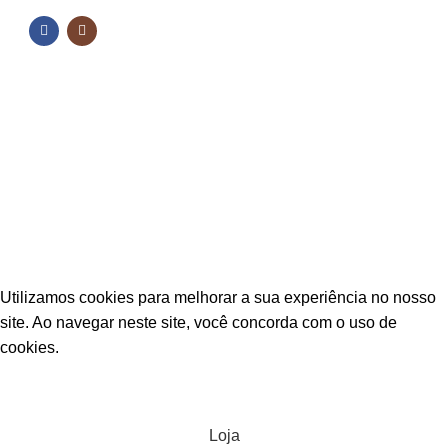
NOSSAS REDES
Fique por dentro das novidades
Inscreva-se para receber nossas promoções e
novidades
ESTAÇÃO CPA
2025 TODOS OS DIREITOS RESERVADOS
Utilizamos cookies para melhorar a sua experiência no nosso
site. Ao navegar neste site, você concorda com o uso de
cookies.
ACEITAR
Loja