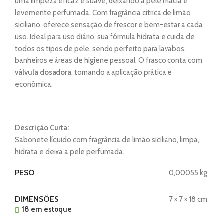
uma limpeza eficaz e suave, deixando a pele macia e
levemente perfumada. Com fragrância cítrica de limão
siciliano, oferece sensação de frescor e bem-estar a cada
uso. Ideal para uso diário, sua fórmula hidrata e cuida de
todos os tipos de pele, sendo perfeito para lavabos,
banheiros e áreas de higiene pessoal. O frasco conta com
válvula dosadora
, tornando a aplicação prática e
econômica.
Descrição Curta:
Sabonete líquido com fragrância de limão siciliano, limpa,
hidrata e deixa a pele perfumada.
PESO
0,00055 kg
DIMENSÕES
7 × 7 × 18 cm
18 em estoque