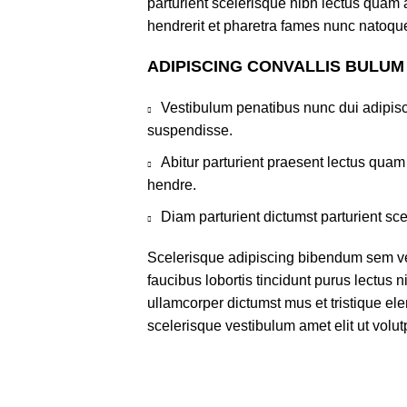
parturient scelerisque nibh lectus quam
hendrerit et pharetra fames nunc natoque
ADIPISCING CONVALLIS BULUM
Vestibulum penatibus nunc dui adipisc
suspendisse.
Abitur parturient praesent lectus qua
hendre.
Diam parturient dictumst parturient sce
Scelerisque adipiscing bibendum sem ves
faucibus lobortis tincidunt purus lectus 
ullamcorper dictumst mus et tristique e
scelerisque vestibulum amet elit ut volut