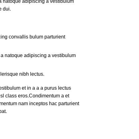
 a natoque adipiscing a vestibulum
 dui.
ing convallis bulum parturient
m a natoque adipiscing a vestibulum
lerisque nibh lectus.
tibulum et in a a a purus lectus
nisl class eros.Condimentum a et
lementum nam inceptos hac parturient
pat.