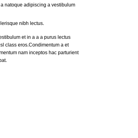
m a natoque adipiscing a vestibulum
lerisque nibh lectus.
tibulum et in a a a purus lectus
nisl class eros.Condimentum a et
lementum nam inceptos hac parturient
pat.