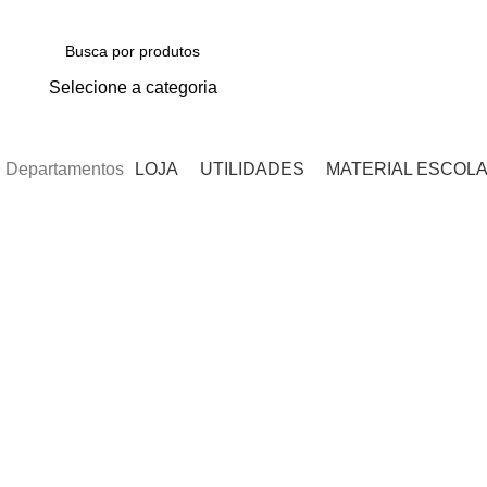
NAS COMPRAS ACIMA DE R$ 50,00 O FRETE SAI A R$ 5,00 EM UM RAIO DE
Selecione a categoria
PESQUISAR
Departamentos
LOJA
UTILIDADES
MATERIAL ESCOL
Clique para ampliar