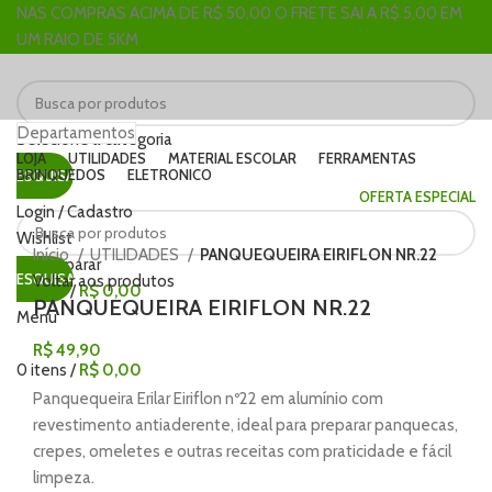
NAS COMPRAS ACIMA DE R$ 50,00 O FRETE SAI A R$ 5,00 EM
UM RAIO DE 5KM
Departamentos
Selecione a categoria
LOJA
UTILIDADES
MATERIAL ESCOLAR
FERRAMENTAS
BRINQUEDOS
ELETRONICO
PESQUISAR
OFERTA ESPECIAL
Login / Cadastro
Clique para ampliar
Wishlist
Início
UTILIDADES
PANQUEQUEIRA EIRIFLON NR.22
0
Comparar
PESQUISAR
Voltar aos produtos
0
itens
/
R$
0,00
PANQUEQUEIRA EIRIFLON NR.22
Menu
R$
49,90
0
itens
/
R$
0,00
Panquequeira Erilar Eiriflon nº22 em alumínio com
revestimento antiaderente, ideal para preparar panquecas,
crepes, omeletes e outras receitas com praticidade e fácil
limpeza.