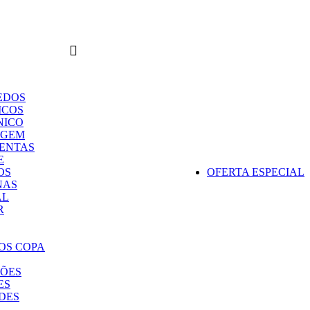
0
Login / Cadastro
/
R$
0,00
0
itens
EDOS
ICOS
NICO
AGEM
ENTAS
E
OS
OFERTA ESPECIAL
NAS
AL
R
OS COPA
ÕES
ES
DES