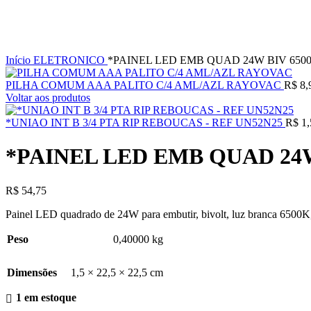
Clique para ampliar
Início
ELETRONICO
*PAINEL LED EMB QUAD 24W BIV 6500
PILHA COMUM AAA PALITO C/4 AML/AZL RAYOVAC
R$
8,
Voltar aos produtos
*UNIAO INT B 3/4 PTA RIP REBOUCAS - REF UN52N25
R$
1,
*PAINEL LED EMB QUAD 24W
R$
54,75
Painel LED quadrado de 24W para embutir, bivolt, luz branca 6500K,
Peso
0,40000 kg
Dimensões
1,5 × 22,5 × 22,5 cm
1 em estoque