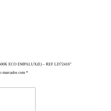
 6500K ECO EMPALUX(E) – REF LD72416”
ão marcados com
*