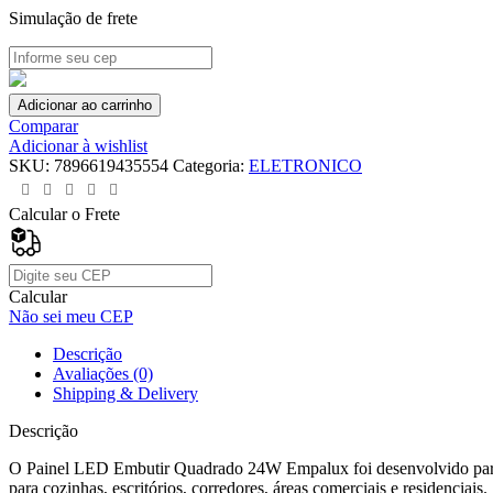
Simulação de frete
Adicionar ao carrinho
Comparar
Adicionar à wishlist
SKU:
7896619435554
Categoria:
ELETRONICO
Calcular o Frete
Calcular
Não sei meu CEP
Descrição
Avaliações (0)
Shipping & Delivery
Descrição
O Painel LED Embutir Quadrado 24W Empalux foi desenvolvido para of
para cozinhas, escritórios, corredores, áreas comerciais e residenciais.