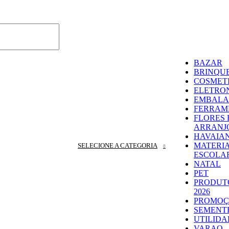
M
BAZAR
BRINQU
COSMET
ELETRO
EMBAL
FERRAM
FLORES 
ARRANJ
HAVAIA
MATERI
SELECIONE A CATEGORIA
ESCOLA
NATAL
PET
PRODUT
2026
PROMOÇ
SEMENT
UTILIDA
VARAO