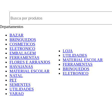
NAS COMPRAS ACIMA DE R$ 50,00 O FRETE SAI A R$ 5,00 EM UM RAIO DE 5K
Departamentos
BAZAR
BRINQUEDOS
COSMETICOS
ELETRONICO
LOJA
EMBALAGEM
UTILIDADES
FERRAMENTAS
MATERIAL ESCOLAR
FLORES E ARRANJOS
FERRAMENTAS
HAVAIANAS
BRINQUEDOS
MATERIAL ESCOLAR
ELETRONICO
NATAL
PET
SEMENTES
UTILIDADES
VARAO