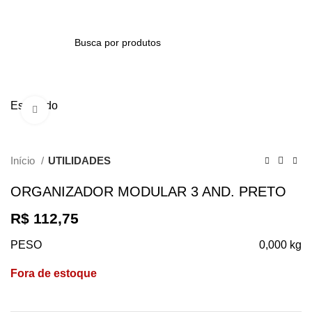
/
R$
0,00
0
itens
PESQUISAR
Esgotado
Clique para ampliar
Início
UTILIDADES
ORGANIZADOR MODULAR 3 AND. PRETO
R$
112,75
PESO
0,000 kg
Fora de estoque