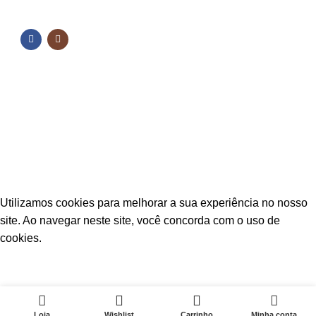
NOSSAS REDES
NOSSAS REDES
Fique por dentro das novidades
Inscreva-se para receber nossas promoções e
novidades
ESTAÇÃO CPA
2025 TODOS OS DIREITOS RESERVADOS
Utilizamos cookies para melhorar a sua experiência no nosso
site. Ao navegar neste site, você concorda com o uso de
cookies.
ACEITAR
0
Loja
Wishlist
Carrinho
Minha conta