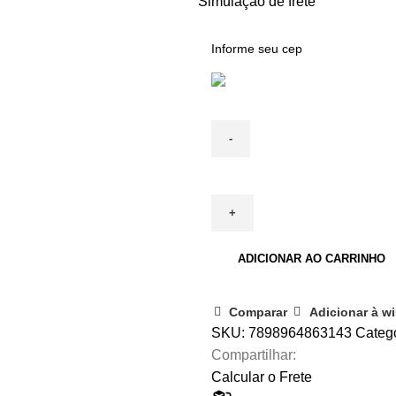
Simulação de frete
MARTELO
INTEIRIÇO
quantidade
ADICIONAR AO CARRINHO
Comparar
Adicionar à wi
SKU:
7898964863143
Catego
Compartilhar:
Calcular o Frete