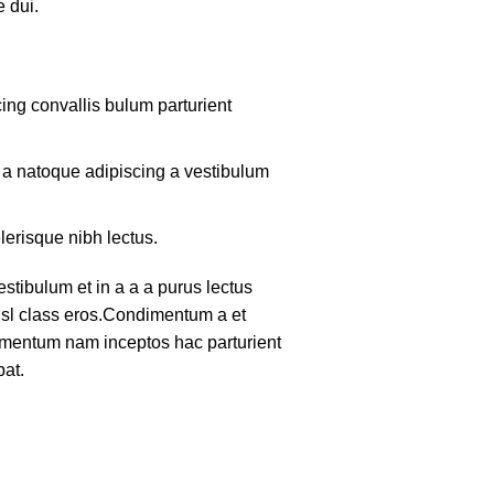
 dui.
ing convallis bulum parturient
m a natoque adipiscing a vestibulum
lerisque nibh lectus.
tibulum et in a a a purus lectus
nisl class eros.Condimentum a et
lementum nam inceptos hac parturient
pat.