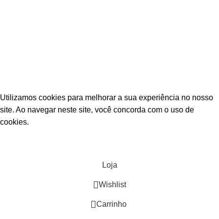
Fique por dentro das novidades
Inscreva-se para receber nossas promoções e
novidades
ESTAÇÃO CPA
2025 TODOS OS DIREITOS RESERVADOS
Utilizamos cookies para melhorar a sua experiência no nosso
site. Ao navegar neste site, você concorda com o uso de
cookies.
ACEITAR
Loja
Wishlist
0
Carrinho