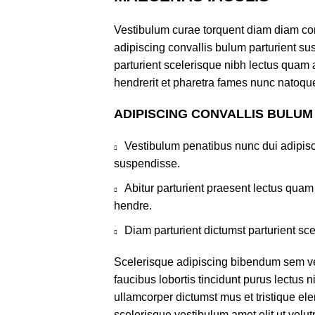
Vestibulum curae torquent diam diam co
adipiscing convallis bulum parturient sus
parturient scelerisque nibh lectus quam
hendrerit et pharetra fames nunc natoque
ADIPISCING CONVALLIS BULUM
Vestibulum penatibus nunc dui adipisc
suspendisse.
Abitur parturient praesent lectus qua
hendre.
Diam parturient dictumst parturient sce
Scelerisque adipiscing bibendum sem ves
faucibus lobortis tincidunt purus lectus 
ullamcorper dictumst mus et tristique e
scelerisque vestibulum amet elit ut volut