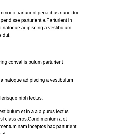
mmodo parturient penatibus nunc dui
pendisse parturient a.Parturient in
 a natoque adipiscing a vestibulum
 dui.
ing convallis bulum parturient
m a natoque adipiscing a vestibulum
lerisque nibh lectus.
tibulum et in a a a purus lectus
nisl class eros.Condimentum a et
lementum nam inceptos hac parturient
pat.