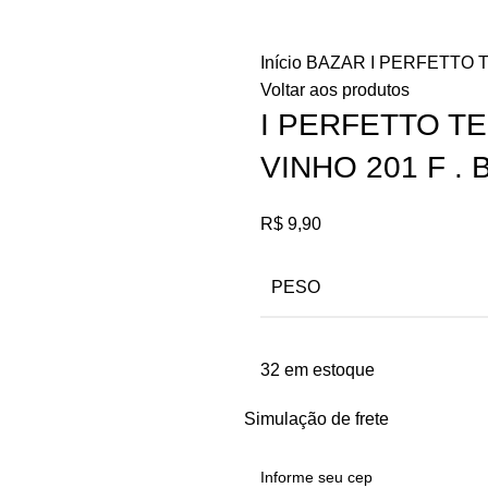
Início
BAZAR
I PERFETTO 
Voltar aos produtos
I PERFETTO T
VINHO 201 F . 
R$
9,90
PESO
32 em estoque
Simulação de frete