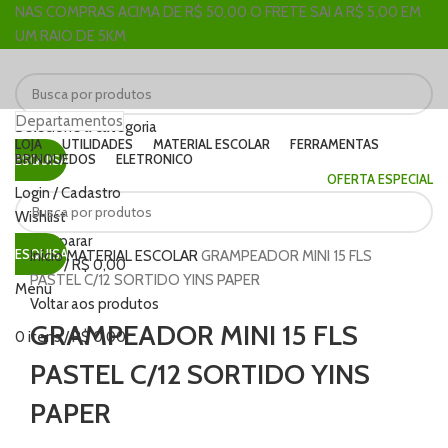
NAS COMPRAS ACIMA DE R$ 50,00 O FRETE SAI A R$ 5,00 EM
UM RAIO DE 5KM
Departamentos
Selecione a categoria
LOJA
UTILIDADES
MATERIAL ESCOLAR
FERRAMENTAS
BRINQUEDOS
ELETRONICO
PESQUISAR
OFERTA ESPECIAL
Login / Cadastro
Wishlist
Clique para ampliar
0
Comparar
PESQUISAR
Início
MATERIAL ESCOLAR
GRAMPEADOR MINI 15 FLS
0
itens
/
R$
0,00
PASTEL C/12 SORTIDO YINS PAPER
Menu
Voltar aos produtos
GRAMPEADOR MINI 15 FLS
0
itens
/
R$
0,00
PASTEL C/12 SORTIDO YINS
PAPER