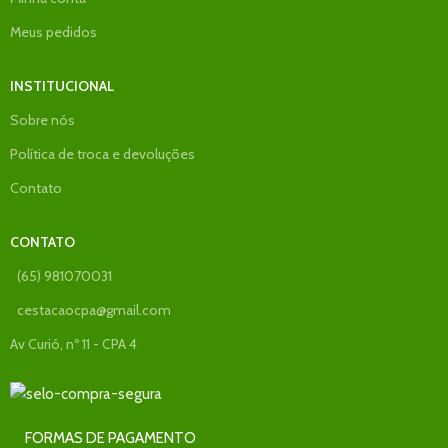
contato com umidade do piso e com
Meus pedidos
microorganismos.
-Forração de área de piso escorregadio :
INSTITUCIONAL
área de máquinas operatrizes com óleo
Sobre nós
ou água, pisos industriais, metalúrgicas,
Política de troca e devoluções
indústrias químicas, farmacêuticas,
Contato
cervejarias, entre outros.
CONTATO
Garantia de fábrica: 7 dias
(65) 981070031
cestacaocpa@gmail.com
Av Curió, nº 11 - CPA 4
FORMAS DE PAGAMENTO