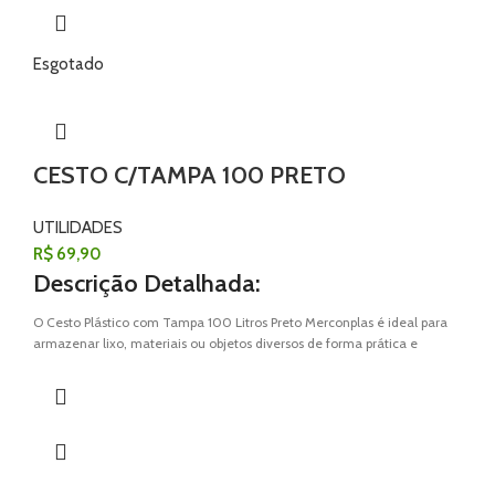
Esgotado
CESTO C/TAMPA 100 PRETO
UTILIDADES
R$
69,90
Descrição Detalhada:
O Cesto Plástico com Tampa 100 Litros Preto Merconplas é ideal para
armazenar lixo, materiais ou objetos diversos de forma prática e
organizada. Fabricado em plástico PP de alta resistência, é durável, leve
e fácil de limpar. Sua tampa garante proteção contra odores e mantém
o conteúdo discreto, perfeito para uso doméstico ou comercial.
Com design robusto e acabamento de qualidade, este cesto combina
funcionalidade e resistência, atendendo a diversas necessidades do
dia a dia.