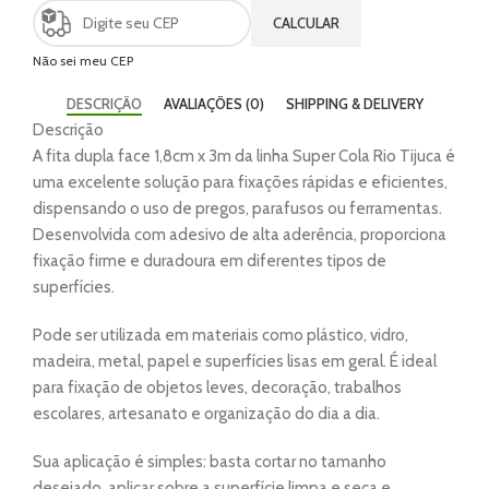
CALCULAR
Não sei meu CEP
DESCRIÇÃO
AVALIAÇÕES (0)
SHIPPING & DELIVERY
Descrição
A fita dupla face 1,8cm x 3m da linha Super Cola Rio Tijuca é
uma excelente solução para fixações rápidas e eficientes,
dispensando o uso de pregos, parafusos ou ferramentas.
Desenvolvida com adesivo de alta aderência, proporciona
fixação firme e duradoura em diferentes tipos de
superfícies.
Pode ser utilizada em materiais como plástico, vidro,
madeira, metal, papel e superfícies lisas em geral. É ideal
para fixação de objetos leves, decoração, trabalhos
escolares, artesanato e organização do dia a dia.
Sua aplicação é simples: basta cortar no tamanho
desejado, aplicar sobre a superfície limpa e seca e