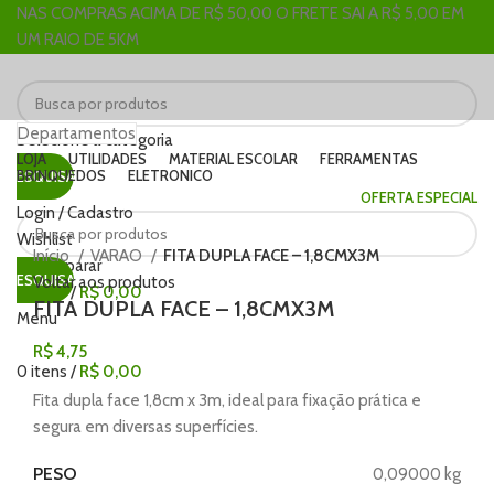
NAS COMPRAS ACIMA DE R$ 50,00 O FRETE SAI A R$ 5,00 EM
UM RAIO DE 5KM
Departamentos
Selecione a categoria
LOJA
UTILIDADES
MATERIAL ESCOLAR
FERRAMENTAS
BRINQUEDOS
ELETRONICO
PESQUISAR
OFERTA ESPECIAL
Login / Cadastro
Clique para ampliar
Wishlist
Início
VARAO
FITA DUPLA FACE – 1,8CMX3M
0
Comparar
PESQUISAR
Voltar aos produtos
0
itens
/
R$
0,00
FITA DUPLA FACE – 1,8CMX3M
Menu
R$
4,75
0
itens
/
R$
0,00
Fita dupla face 1,8cm x 3m, ideal para fixação prática e
segura em diversas superfícies.
PESO
0,09000 kg