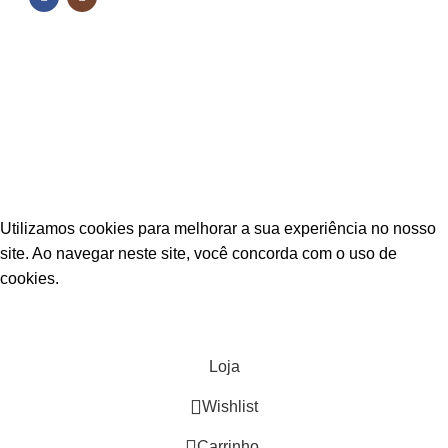
NOSSAS REDES
Fique por dentro das novidades
Inscreva-se para receber nossas promoções e
novidades
ESTAÇÃO CPA
2025 TODOS OS DIREITOS RESERVADOS
Utilizamos cookies para melhorar a sua experiência no nosso
site. Ao navegar neste site, você concorda com o uso de
cookies.
ACEITAR
Loja
Wishlist
0
Carrinho