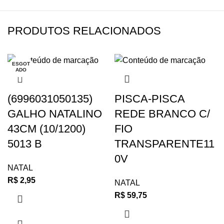
PRODUTOS RELACIONADOS
ESGOT
ESGOT
ADO
ADO
(6996031050135)
PISCA-PISCA
GALHO NATALINO
REDE BRANCO C/
43CM (10/1200)
FIO
5013 B
TRANSPARENTE11
0V
NATAL
R$
2,95
NATAL
R$
59,75