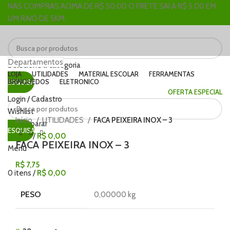
NAS COMPRAS ACIMA DE R$ 50,00 O FRETE SAI A R$ 5,00 EM
UM RAIO DE 5KM
Departamentos
Selecione a categoria
LOJA
UTILIDADES
MATERIAL ESCOLAR
FERRAMENTAS
BRINQUEDOS
ELETRONICO
PESQUISAR
OFERTA ESPECIAL
Login / Cadastro
Clique para ampliar
Wishlist
Início
UTILIDADES
FACA PEIXEIRA INOX – 3
0
Comparar
PESQUISAR
0
itens
/
R$
0,00
FACA PEIXEIRA INOX – 3
Menu
R$
7,75
0
itens
/
R$
0,00
PESO
0,00000 kg