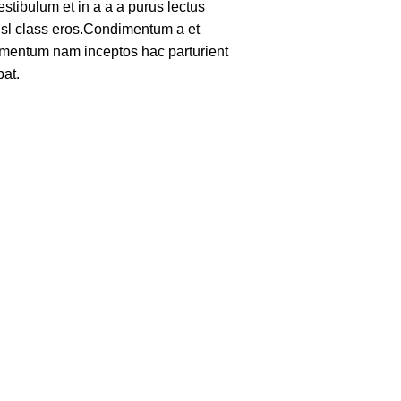
tibulum et in a a a purus lectus
nisl class eros.Condimentum a et
lementum nam inceptos hac parturient
pat.