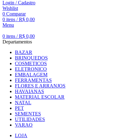
Login / Cadastro
Wishlist
0
Comparar
0
itens
/
R$
0,00
Menu
0
itens
/
R$
0,00
Departamentos
BAZAR
BRINQUEDOS
COSMETICOS
ELETRONICO
EMBALAGEM
FERRAMENTAS
FLORES E ARRANJOS
HAVAIANAS
MATERIAL ESCOLAR
NATAL
PET
SEMENTES
UTILIDADES
VARAO
LOJA