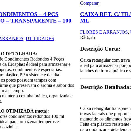
Comparar
ONDIMENTOS – 4 PCS
CAIXA RET. C/ TR
 – TRANSPARENTE – 100
ML
FLORES E ARRANJOS
,
R$
6,25
 ARRANJOS
,
UTILIDADES
Descrição Curta:
ÃO DETALHADA:
de Condimentos Redondos 4 Peças
Caixa retangular com trava
 da Ercaplast é ideal para armazenar e
ideal para armazenar porçõ
mperos, condimentos e especiarias.
lanches de forma prática e 
 plástico PP resistente e de alta
, os potes possuem tampas com
irme que preservam o aroma e sabor dos
Descrição Detalhada:
r mais tempo.
a manter a cozinha prática, organizada e
o.
Caixa retangular transpare
O OTIMIZADA (meta):
travas laterais que proporc
otes condimentos redondos 100 ml
mantendo os alimentos fres
ideal para armazenar temperos e
Feita em plástico resistente
a cozinha.
para organizar a geladeira,