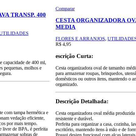
Comparar
AVA TRANSP. 400
CESTA ORGANIZADORA OV
MEDIA
UTILIDADES
FLORES E ARRANJOS
,
UTILIDADE
R$
4,95
escrição Curta:
 e capacidade de 400 ml,
es pequenas, molhos e
Cesta organizadora oval de tamanho médio
segura.
para armazenar roupas, brinquedos, utensí
domésticos ou outros itens, mantendo o a
organizado.
Descrição Detalhada:
nte com tampa hermética e
Cesta organizadora oval média produzida 
ionam vedação eficiente,
resistente e durável.
cos por mais tempo.
Perfeita para organizar a casa, cozinha, l
 e livre de BPA, é perfeita
escritório, mantendo itens à mão e de form
 armazenar sobras de
Possui design funcional com alças laterais