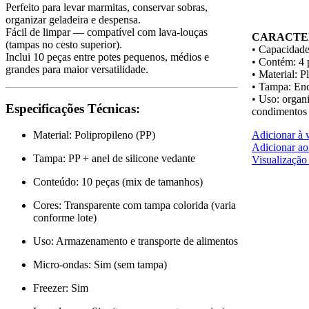
Perfeito para levar marmitas, conservar sobras,
organizar geladeira e despensa.
Fácil de limpar — compatível com lava-louças
CARACTER
(tampas no cesto superior).
• Capacidade
Inclui 10 peças entre potes pequenos, médios e
• Contém: 4 
grandes para maior versatilidade.
• Material: P
• Tampa: Enc
• Uso: organ
Especificações Técnicas:
condimentos
Adicionar à w
Material: Polipropileno (PP)
Adicionar ao
Tampa: PP + anel de silicone vedante
Visualização
Conteúdo: 10 peças (mix de tamanhos)
Cores: Transparente com tampa colorida (varia
conforme lote)
Uso: Armazenamento e transporte de alimentos
Micro-ondas: Sim (sem tampa)
Freezer: Sim