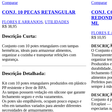
Comparar
Comparar
CONJ. 10 PECAS RETANGULAR
CONJ. C
REDONDO
FLORES E ARRANJOS
,
UTILIDADES
ML
R$
38,95
FLORES E
Descrição Curta:
R$
10,95
Conjunto com 10 potes retangulares com tampas
DESCRIÇ
herméticas, ideais para armazenar alimentos,
O Conjunto 
organizar a cozinha e transportar refeições com
Transparentes
segurança.
organizar te
Produzidos em
durabilidade
fechamento f
Descrição Detalhada:
alimentos po
Perfeitos par
Kit com 10 potes retangulares produzidos em plástico
sempre à mã
PP resistente e livre de BPA.
As tampas possuem vedação em silicone que garante
DESCRIÇÃ
fechamento seguro e evita vazamentos.
Conjunto 4 p
Os potes são empilháveis, ocupam pouco espaço e
Ercaplast — 
vêm em tamanhos variados para atender diferentes
especiarias n
necessidades de armazenamento.