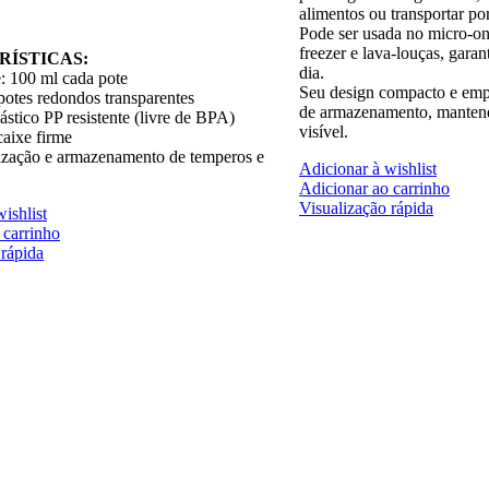
alimentos ou transportar po
Pode ser usada no micro-on
freezer e lava-louças, garan
ÍSTICAS:
dia.
: 100 ml cada pote
Seu design compacto e empi
potes redondos transparentes
de armazenamento, mantend
lástico PP resistente (livre de BPA)
visível.
aixe firme
ização e armazenamento de temperos e
Adicionar à wishlist
Adicionar ao carrinho
Visualização rápida
ishlist
 carrinho
 rápida