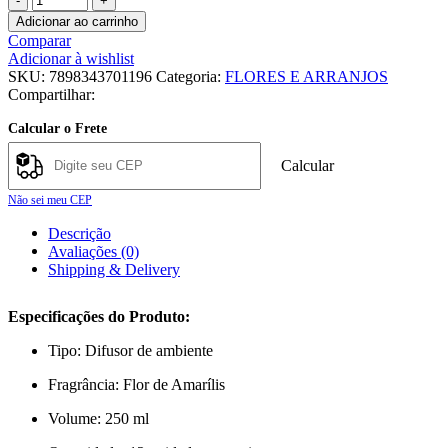
TROPICAL
Adicionar ao carrinho
AROMAS
Comparar
CAIXINHA
Adicionar à wishlist
CRAVO
SKU:
7898343701196
Categoria:
FLORES E ARRANJOS
E
Compartilhar:
CANELA
250
Calcular o Frete
ML
X
Calcular
12
UNI
Não sei meu CEP
quantidade
Descrição
Avaliações (0)
Shipping & Delivery
Especificações do Produto:
Tipo: Difusor de ambiente
Fragrância: Flor de Amarílis
Volume: 250 ml