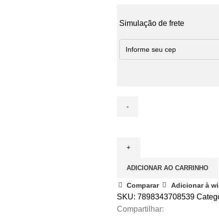
Simulação de frete
DIFUSOR
TROPICAL
250
ML
ADICIONAR AO CARRINHO
-
CAPIM
Comparar
Adicionar à wi
LIMAO
SKU:
7898343708539
Catego
quantidade
Compartilhar: