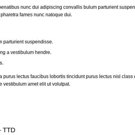
atibus nunc dui adipiscing convallis bulum parturient suspendis
t pharetra fames nunc natoque dui.
m parturient suspendisse.
ing a vestibulum hendre.
s.
 purus lectus faucibus lobortis tincidunt purus lectus nisl cla
 vestibulum amet elit ut volutpat.
 TTD