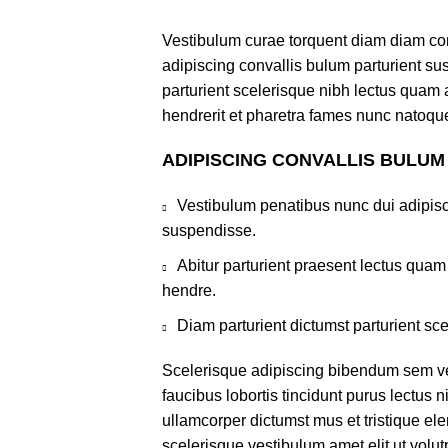
Vestibulum curae torquent diam diam co
adipiscing convallis bulum parturient sus
parturient scelerisque nibh lectus quam
hendrerit et pharetra fames nunc natoque
ADIPISCING CONVALLIS BULUM
Vestibulum penatibus nunc dui adipisc
suspendisse.
Abitur parturient praesent lectus qua
hendre.
Diam parturient dictumst parturient sce
Scelerisque adipiscing bibendum sem ves
faucibus lobortis tincidunt purus lectus 
ullamcorper dictumst mus et tristique e
scelerisque vestibulum amet elit ut volut