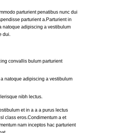
mmodo parturient penatibus nunc dui
pendisse parturient a.Parturient in
 a natoque adipiscing a vestibulum
 dui.
ing convallis bulum parturient
m a natoque adipiscing a vestibulum
lerisque nibh lectus.
tibulum et in a a a purus lectus
nisl class eros.Condimentum a et
lementum nam inceptos hac parturient
pat.