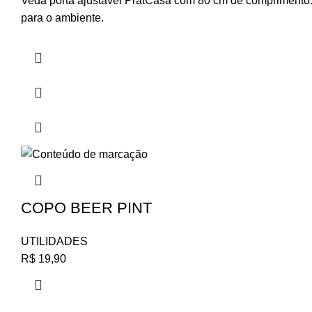
Veda porta ajustável PratCasa com 80 cm de comprimento. Id
para o ambiente.
COPO BEER PINT
UTILIDADES
R$
19,90