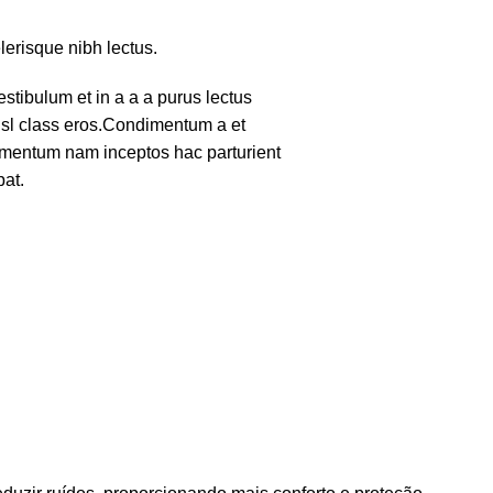
lerisque nibh lectus.
tibulum et in a a a purus lectus
nisl class eros.Condimentum a et
lementum nam inceptos hac parturient
pat.