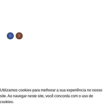
FORMAS DE PAGAMENTO
NOSSAS REDES
NOSSAS REDES
Fique por dentro das novidades
Inscreva-se para receber nossas promoções e
novidades
ESTAÇÃO CPA
2025 TODOS OS DIREITOS RESERVADOS
Utilizamos cookies para melhorar a sua experiência no nosso
site. Ao navegar neste site, você concorda com o uso de
cookies.